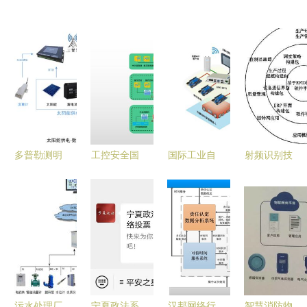
多普勒测明
工控安全国
国际工业自
射频识别技
渠的系统网
产化 网御
动化网 网
术与ERP系
络结构及网
星云主机安
络系统集成
统集成的智
络系统集成
全防护系统
的核心枢纽
能化网络系
方案
赋能工业主
统应用
机全生命周
期安全管理
污水处理厂
宁夏政法系
汉邦网络行
智慧消防物