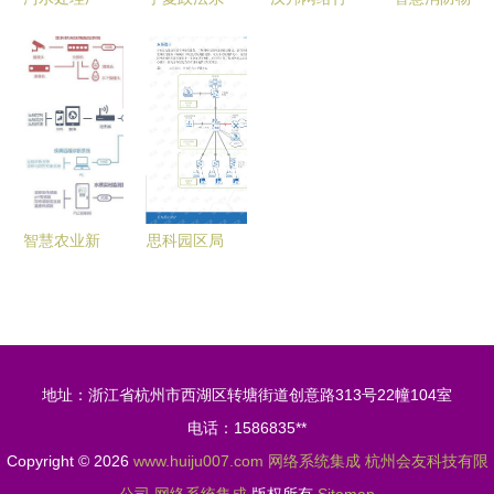
自动监控系
统百名先进
为责任溯源
联网系统集
统的设计与
典型网络投
分析系统
成技术——
应用——网
票活动正式
网络系统集
解读《智慧
络系统集成
启动，诚邀
成的安全基
城市建设指
视角
公众踊跃参
石与智能中
南第十六
与
枢
辑》中的网
络系统集成
智慧农业新
思科园区局
要点
引擎 物联
域网与无线
网解决方案
局域网系统
与网络系统
集成设计摘
集成的融合
要与资源指
地址：浙江省杭州市西湖区转塘街道创意路313号22幢104室
实践
南
电话：1586835**
Copyright © 2026
www.huiju007.com
网络系统集成
杭州会友科技有限