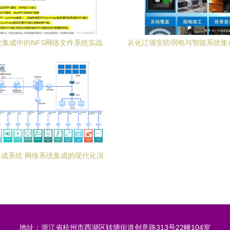
统集成中的NFS网络文件系统实战
从化江埔安防弱电与智能系统集
解析
维修、安装与维护一条龙
成系统 网络系统集成的现代化演
进
地址：浙江省杭州市西湖区转塘街道创意路313号22幢104室