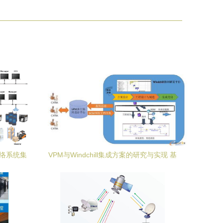
网络系统集
VPM与Windchill集成方案的研究与实现 基
于2016产品创新数字化的探索