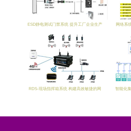
ESD静电测试门禁系统 提升工厂企业生产
网络系
安全的智能化选择
RDS-现场指挥箱系统 构建高效敏捷的网
智能化集
络系统集成方案