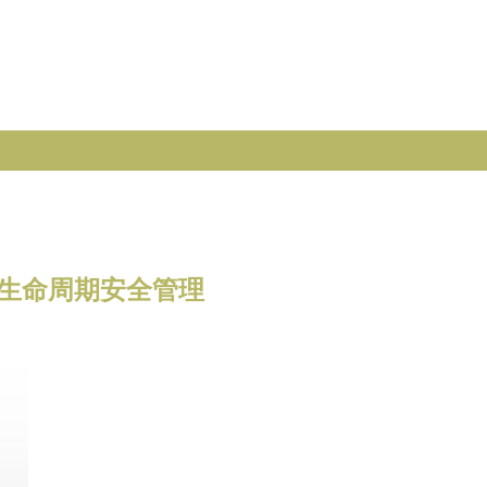
生命周期安全管理